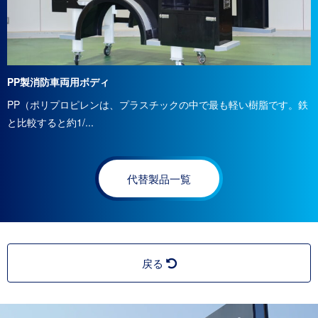
PP製消防車両用ボディ
PP（ポリプロピレンは、プラスチックの中で最も軽い樹脂です。鉄
と比較すると約1/...
代替製品一覧
戻る