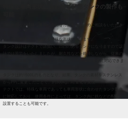
特殊な車両形状に合わせて変形タンクの製作も
可能
消防車両など特殊な車両に合わせた変形タンクのご相談をいただき
ました。
タンクの形状は凹凸のある特殊な形状になります。
タンク設計はテクトで請負い、凹凸のあるタンクになりますので設
計では苦労をいたしましたが、耐久性などを維持しながら、従来の
ステンレス製からPP（ポリプロピレン）への素材変更に対応できま
した。
タンクは約1500Lのものとなり、結果、タンクの素材をステンレス
からPPに変更したことで、約300kgの軽量化を実現
テクトでは、特殊な車両であっても車両形状に合わせたタンク製作
に対応しており、使用条件によっては、タンク内に鉄などの配管を
設置することも可能です。