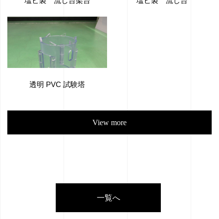
塩ビ製 流し台架台
塩ビ製 流し台
透明 PVC 試験塔
View more
一覧へ