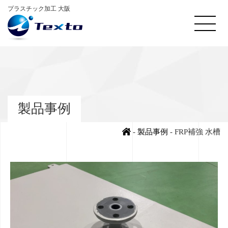
プラスチック加工 大阪
製品事例
-
製品事例
-
FRP補強 水槽